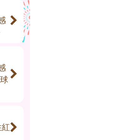
感
～
感
球
性紅