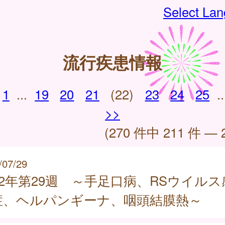
Select La
流行疾患情報
1
...
19
20
21
(22)
23
24
25
..
>>
(270 件中 211 件 — 
/07/29
22年第29週 ～手足口病、RSウイルス
症、ヘルパンギーナ、咽頭結膜熱～