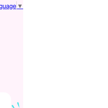
nguage
▼