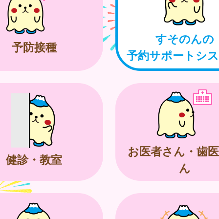
すそのんの
予防接種
予約サポートシ
お医者さん・歯医
健診・教室
ん