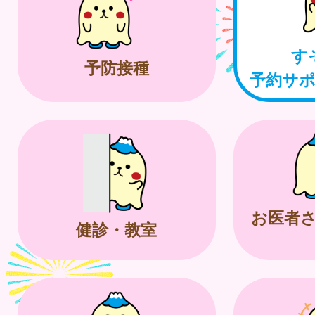
す
予防接種
予約サ
お医者
健診・教室