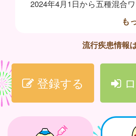
も
流行疾患情報
登録する
ロ