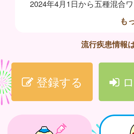
も
流行疾患情報
登録する
ロ