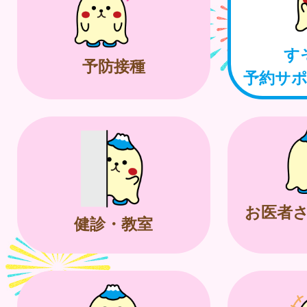
す
予防接種
予約サ
お医者
健診・教室