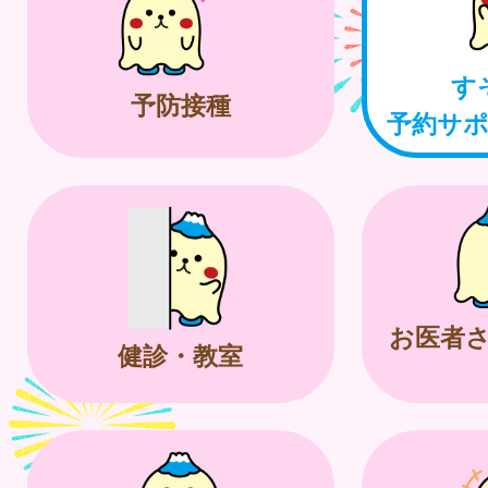
す
予防接種
予約サ
お医者
健診・教室