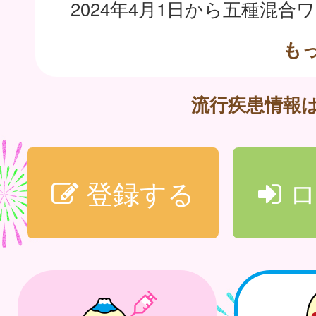
も
流行疾患情報
登録する
ロ