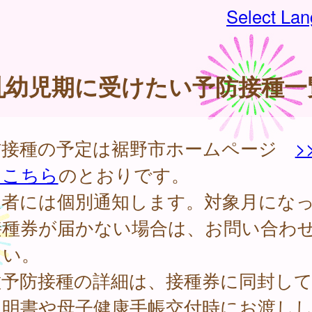
Select La
乳幼児期に受けたい予防接種一
防接種の予定は裾野市ホームページ
>
はこちら
のとおりです。
象者には個別通知します。対象月にな
接種券が届かない場合は、お問い合わ
さい。
種予防接種の詳細は、接種券に同封し
説明書や母子健康手帳交付時にお渡し