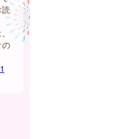
お読
は、
けの
71