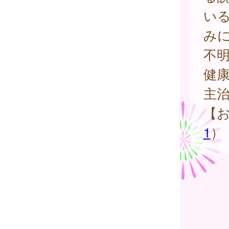
い
み
不
健
主
【
1
）