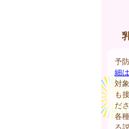
予
細
対
も
だ
各
る