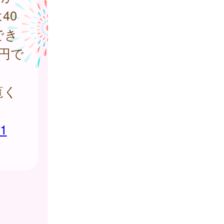
40
でき
0円で
覧く
71