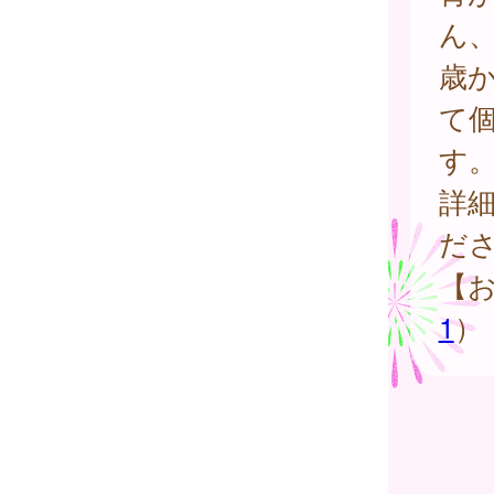
ん
歳
て個
す
詳
だ
【
1
）