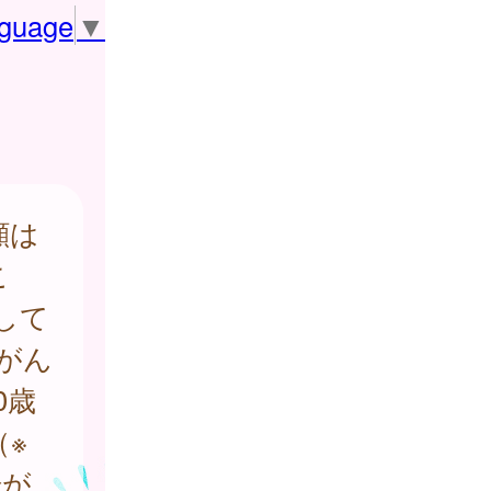
nguage
▼
顔は
こ
して
がん
0歳
※
腸が