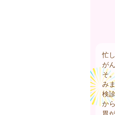
忙
が
そ
みま
検
から
胃が