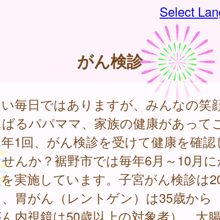
Select La
がん検診
しい毎日ではありますが、みんなの笑
んばるパパママ、家族の健康があって
。年1回、がん検診を受けて健康を確認
せんか？裾野市では毎年6月～10月に
診を実施しています。子宮がん検診は2
、胃がん（レントゲン）は35歳から（
ん内視鏡は50歳以上の対象者）、大