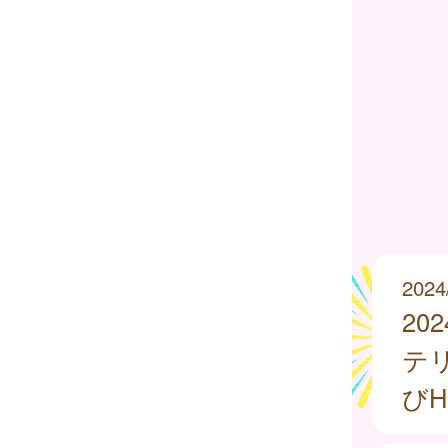
2024
2
テ
び