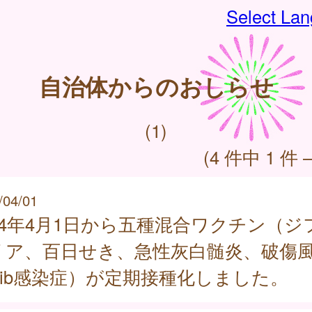
Select La
自治体からのおしらせ
(1)
(4 件中 1 件 
/04/01
024年4月1日から五種混合ワクチン（ジ
リア、百日せき、急性灰白髄炎、破傷
Hib感染症）が定期接種化しました。