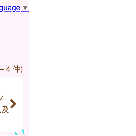
nguage
▼
— 4 件)
フ
風及