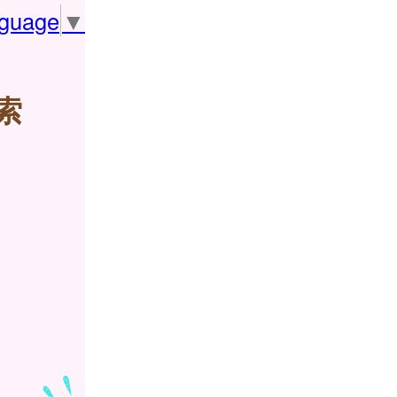
nguage
▼
索