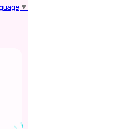
nguage
▼