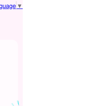
nguage
▼