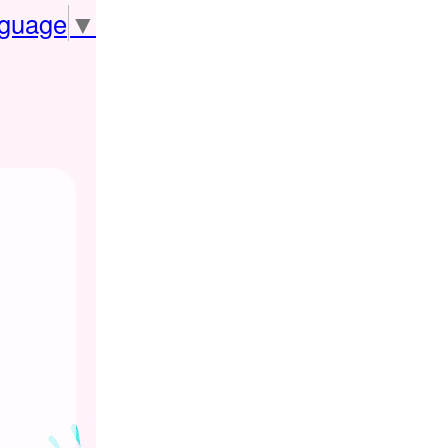
nguage
▼