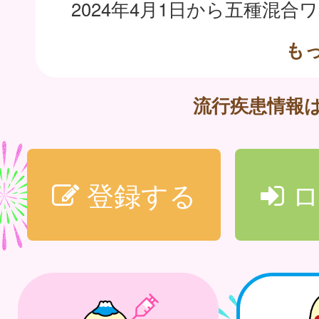
も
流行疾患情報
登録する
ロ