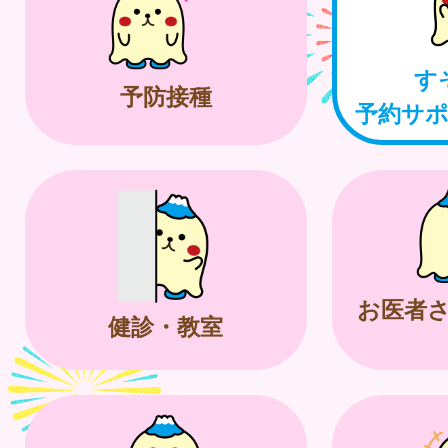
す
予防接種
予約サ
お医者
健診・教室