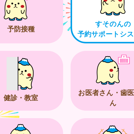
すそのんの
予防接種
予約サポートシ
お医者さん・歯医
健診・教室
ん