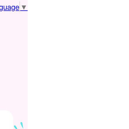
nguage
▼