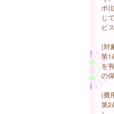
ボ(
じ
ビ
(対
第
を
の
(費
第