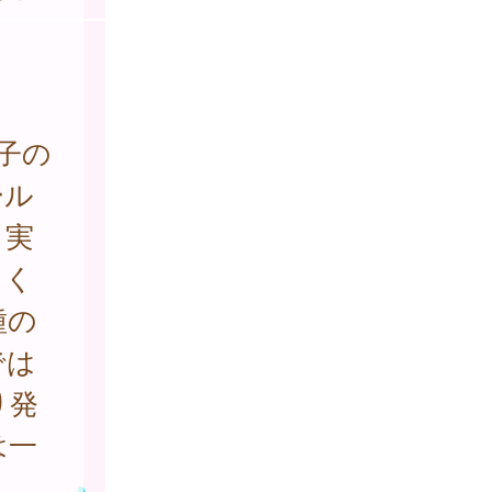
子の
ール
、実
てく
種の
では
り発
は一