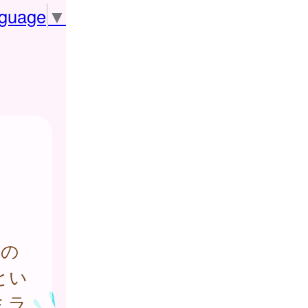
nguage
▼
約
の
とい
ミラ