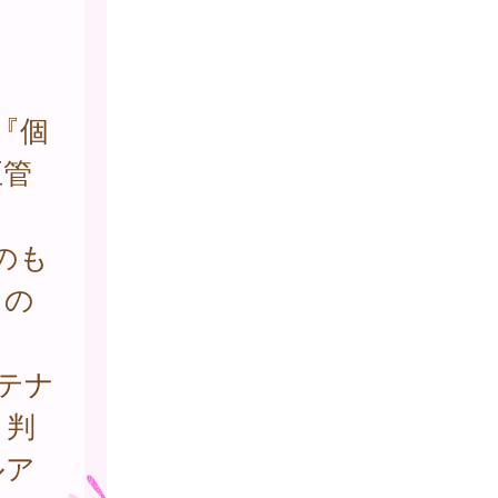
『個
正管
のも
もの
テナ
と判
ルア