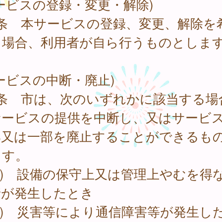
ービスの登録・変更・解除)
4条 本サービスの登録、変更、解除を
る場合、利用者が自ら行うものとしま
ービスの中断・廃止)
5条 市は、次のいずれかに該当する場
サービスの提供を中断し、又はサービ
部又は一部を廃止することができるも
ます。
1) 設備の保守上又は管理上やむを得
情が発生したとき
2) 災害等により通信障害等が発生し