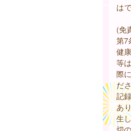
は
(免
第
健
等
際
だ
記
あ
生
切