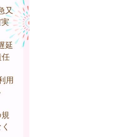
急又
確実
遅延
責任
利用
い
。
の規
なく