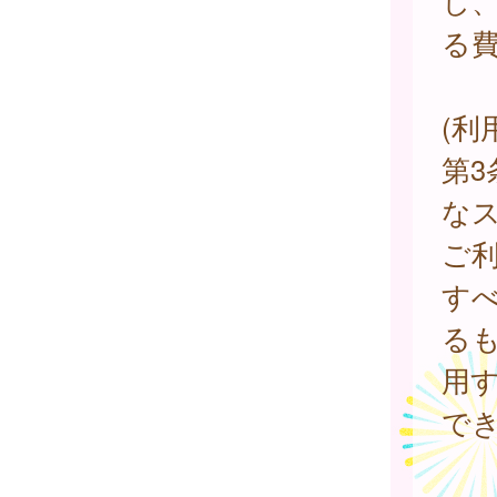
し
る
(利
第3
な
ご
す
る
用
で