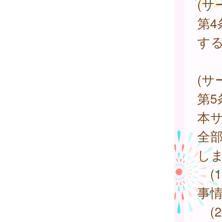
(サ
第
す
(サ
第
本
全
し
(
事
(