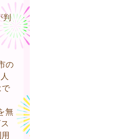
が判
市の
個人
はで
を無
ビス
利用