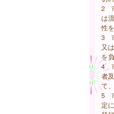
2
は
性
3
又
を
4
者
て
5 
定