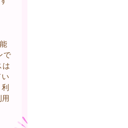
関す
。
能
ンで
スは
てい
、利
利用