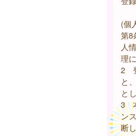
登
(個
第
人
理
2
と
と
3
ン
断