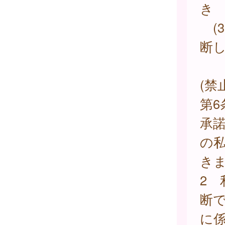
き
(
断
(禁
第
承
の
き
2
断
に