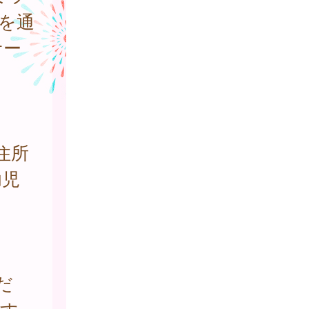
を通
サー
住所
幼児
だ