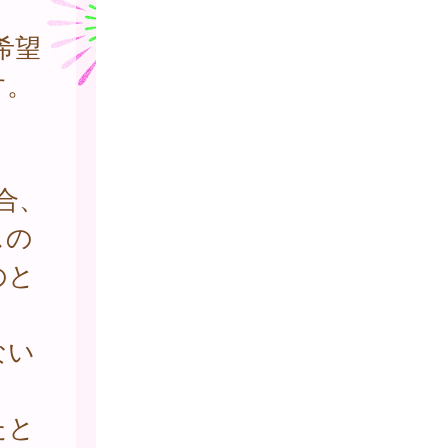
希望
す。
合、
スの
のと
ない
たと