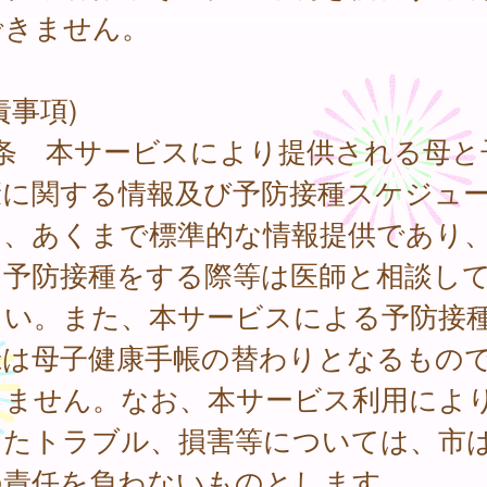
できません。
責事項)
7条 本サービスにより提供される母と
康に関する情報及び予防接種スケジュ
は、あくまで標準的な情報提供であり
に予防接種をする際等は医師と相談し
さい。また、本サービスによる予防接
録は母子健康手帳の替わりとなるもの
りません。なお、本サービス利用によ
したトラブル、損害等については、市
の責任を負わないものとします。