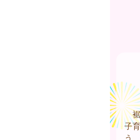
裾
子
う