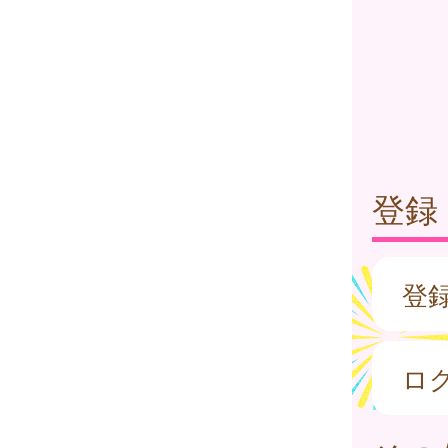
登録
登
ロ