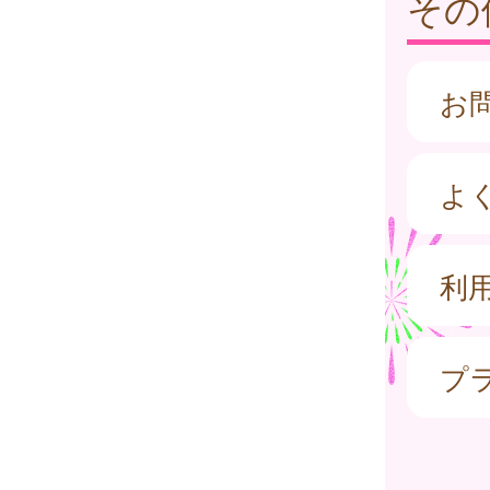
その
お
よ
利
プ