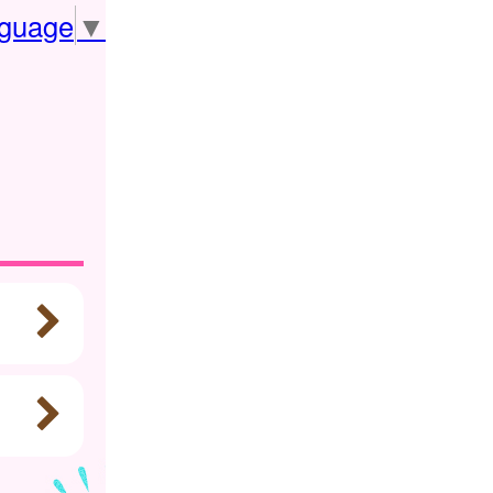
nguage
▼