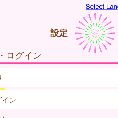
Select La
設定
・ログイン
録
グイン