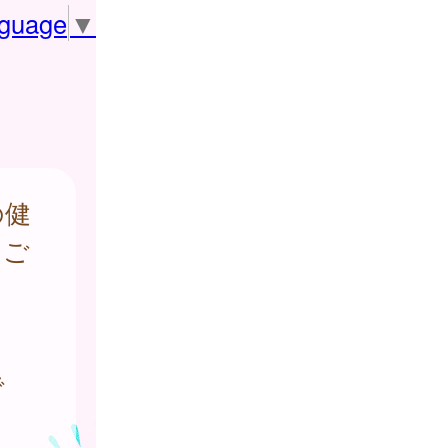
nguage
▼
の健
をご
で