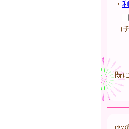
・
(
既
他の