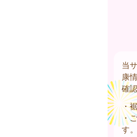
当
康
確
・
・
す