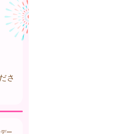
ださ
はデー