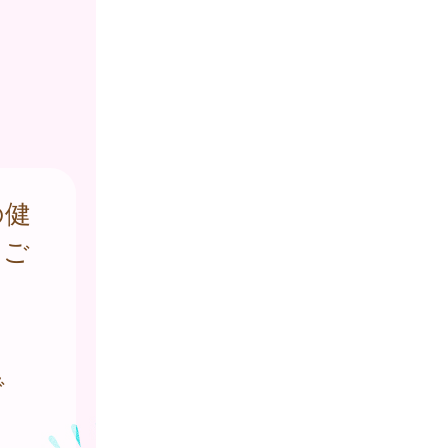
の健
をご
で