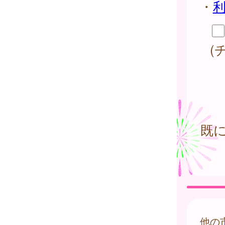
・
(
既
他の