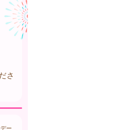
ださ
はデー