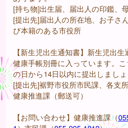
[持ち物]出生届、届出人の印鑑、
[提出先]届出人の所在地、お子さ
び本籍のある市役所
【新生児出生通知書】新生児出生
健康手帳別冊に入っています。こ
の日から14日以内に提出しまし
[提出先]裾野市役所市民課、各支
健康推進課（郵送可）
【お問い合わせ】健康推進課（
05