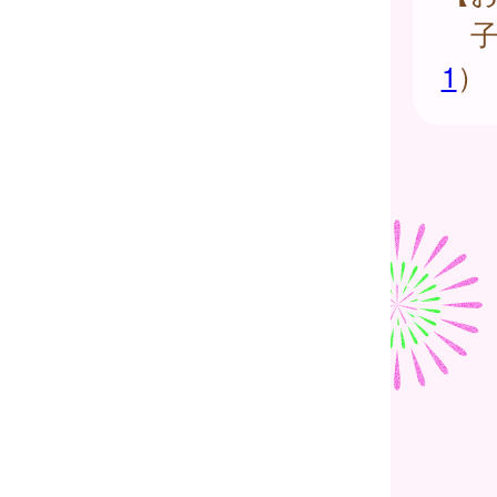
子
1
）