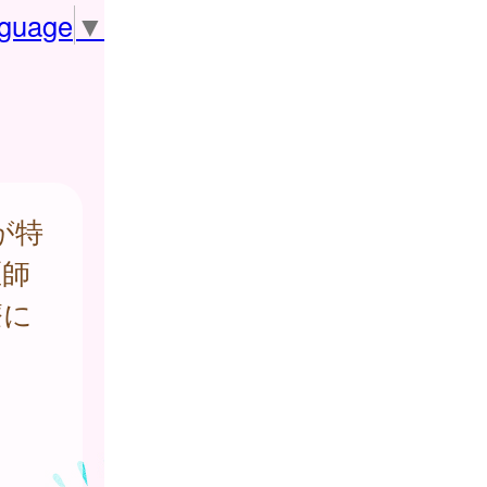
nguage
▼
が特
医師
療に