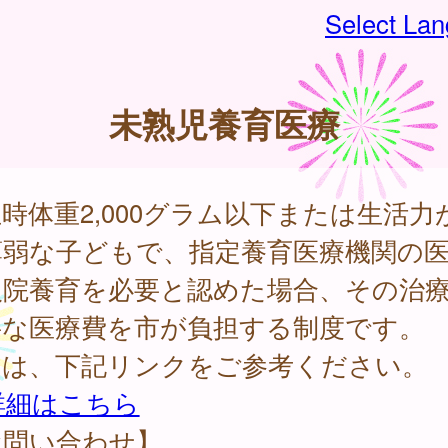
Select La
未熟児養育医療
時体重2,000グラム以下または生活力
薄弱な子どもで、指定養育医療機関の
入院養育を必要と認めた場合、その治
要な医療費を市が負担する制度です。
細は、下記リンクをご参考ください。
詳細はこちら
お問い合わせ】