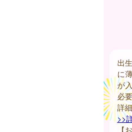
出生
に
が
必
詳
>>
【