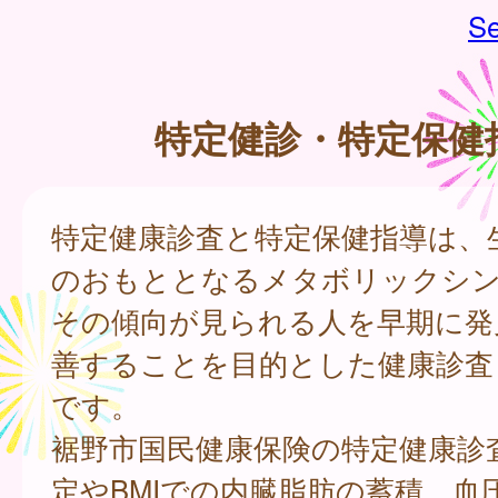
Se
特定健診・特定保健
特定健康診査と特定保健指導は、
のおもととなるメタボリックシ
その傾向が見られる人を早期に発
善することを目的とした健康診査
です。
裾野市国民健康保険の特定健康診
定やBMIでの内臓脂肪の蓄積、血