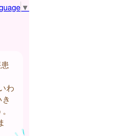
nguage
▼
疾患
いわ
いき
う。
ま