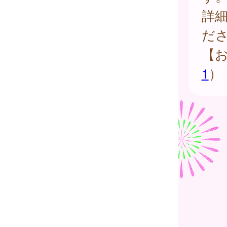
詳
だ
【
1
）