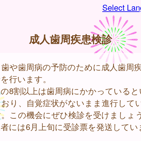
Select La
成人歯周疾患検診
し歯や歯周病の予防のために成人歯周
診を行います。
人の8割以上は歯周病にかかっていると
ており、自覚症状がないまま進行して
す。この機会にぜひ検診を受けましょ
象者には6月上旬に受診票を発送してい
。