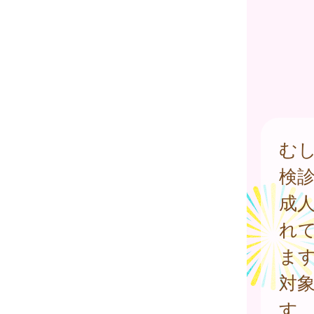
む
検
成
れ
ま
対
す