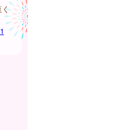
覧く
71