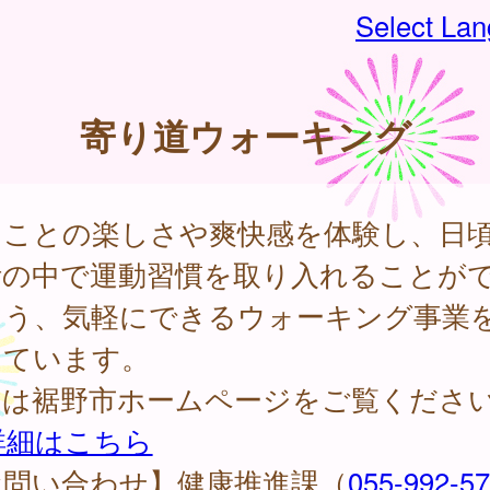
Select La
寄り道ウォーキング
くことの楽しさや爽快感を体験し、日
活の中で運動習慣を取り入れることが
よう、気軽にできるウォーキング事業
しています。
細は裾野市ホームページをご覧くださ
詳細はこちら
お問い合わせ】健康推進課（
055-992-5