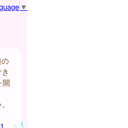
nguage
▼
頃の
でき
を開
い。
71