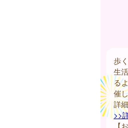
歩
生
る
催
詳
>>
【