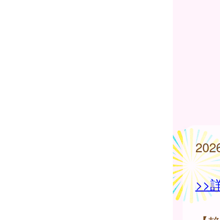
20
>>