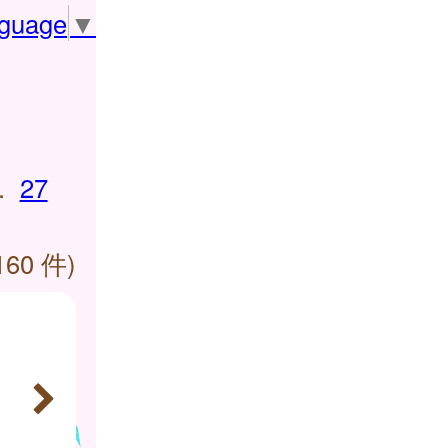
nguage
▼
.
27
160 件)