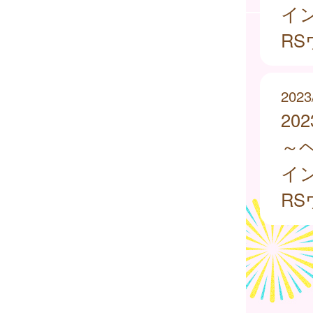
イ
R
2023
20
～
イ
R