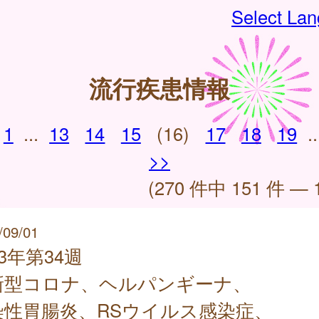
Select La
流行疾患情報
1
...
13
14
15
(16)
17
18
19
..
>>
(270 件中 151 件 — 
/09/01
23年第34週
新型コロナ、ヘルパンギーナ、
染性胃腸炎、RSウイルス感染症、