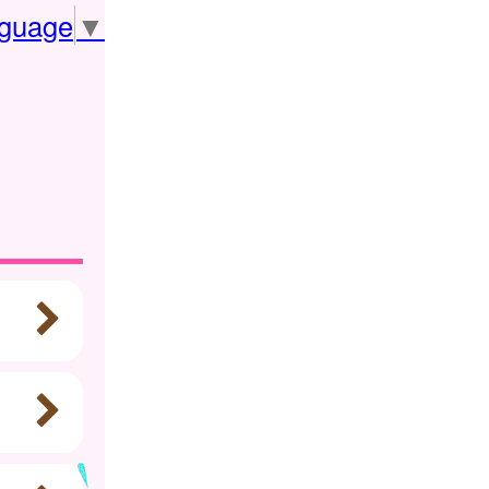
nguage
▼