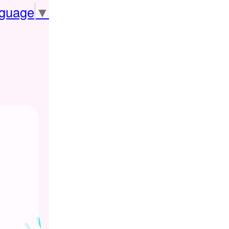
nguage
▼