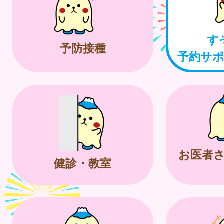
す
予防接種
予約サ
お医者
健診・教室