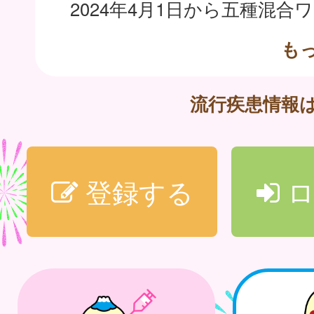
も
流行疾患情報
登録する
ロ