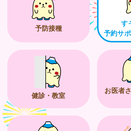
す
予防接種
予約サ
お医者
健診・教室