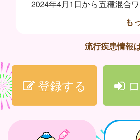
も
流行疾患情報
登録する
ロ