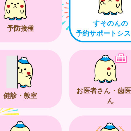
すそのんの
予防接種
予約サポートシ
お医者さん・歯医
健診・教室
ん