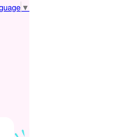
nguage
▼